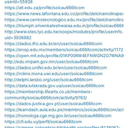
userid=55938
https://ait.edu.za/profile/soicau666itcom
https://www.news.lafontana.edu.co/profile/delcinamolinapew
https://www.centrotecnologico.edu.mx/profile/delcinamolina
https://triumph.srivenkateshwaraa.edu.in/profile/soicau666it
http://www.stes.tyc.edu.tw/xoops/modules/profile/userinfo.p
uid=3936882
https://dados.ifro.edu.br/en/user/soicau666itcom
https://ensp.edu.mx/members/soicau666itcom/activity/117223
https://open.mit.edu/profile/01KP00RW4EFNWGN2G7WNA90
http://edu.mrpam.gov.mn/user/soicau666itcom
https://dados.unifei.edu.br/en/user/soicau666itcom
https://rciims.mona.uwi.edu/user/soicau666itcom
http://delphi.larsbo.org/user/soicau666itcom
https://data.lutskrada.gov.ua/user/soicau666itcom
https://membership.lifearts.co.uk/members-
community/soicau666itcom/activity/9763/
https://dados.justica.gov.pt/user/soicau666itcom
https://learndash.aula.edu.pe/miembros/soicau666itcom/activ
https://homologa.cge.mg.gov.br/user/soicau666itcom
https://cfi.edu.uy/perfil/soicau666itcom
https://careers.coloradopublichealth.org/profiles/8138067-