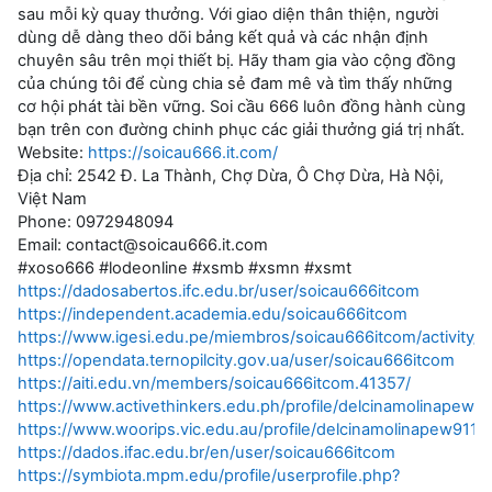
sau mỗi kỳ quay thưởng. Với giao diện thân thiện, người
dùng dễ dàng theo dõi bảng kết quả và các nhận định
chuyên sâu trên mọi thiết bị. Hãy tham gia vào cộng đồng
của chúng tôi để cùng chia sẻ đam mê và tìm thấy những
cơ hội phát tài bền vững. Soi cầu 666 luôn đồng hành cùng
bạn trên con đường chinh phục các giải thưởng giá trị nhất.
Website:
https://soicau666.it.com/
Địa chỉ: 2542 Đ. La Thành, Chợ Dừa, Ô Chợ Dừa, Hà Nội,
Việt Nam
Phone: 0972948094
Email: contact@soicau666.it.com
#xoso666 #lodeonline #xsmb #xsmn #xsmt
https://dadosabertos.ifc.edu.br/user/soicau666itcom
https://independent.academia.edu/soicau666itcom
https://www.igesi.edu.pe/miembros/soicau666itcom/activity/
https://opendata.ternopilcity.gov.ua/user/soicau666itcom
https://aiti.edu.vn/members/soicau666itcom.41357/
https://www.activethinkers.edu.ph/profile/delcinamolinapew9
https://www.woorips.vic.edu.au/profile/delcinamolinapew9111
https://dados.ifac.edu.br/en/user/soicau666itcom
https://symbiota.mpm.edu/profile/userprofile.php?