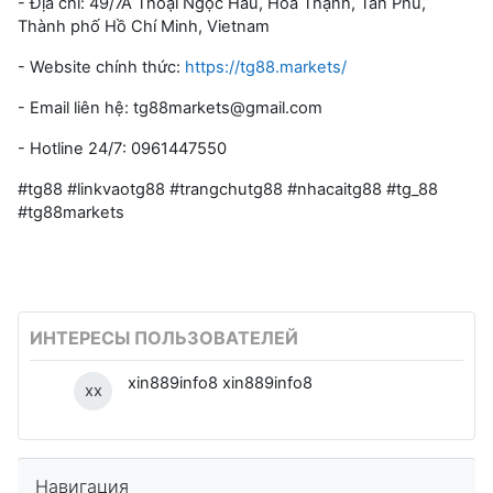
- Địa chỉ: 49/7A Thoại Ngọc Hầu, Hòa Thạnh, Tân Phú,
Thành phố Hồ Chí Minh, Vietnam
- Website chính thức:
https://tg88.markets/
- Email liên hệ: tg88markets@gmail.com
- Hotline 24/7: 0961447550
#tg88 #linkvaotg88 #trangchutg88 #nhacaitg88 #tg_88
#tg88markets
ИНТЕРЕСЫ ПОЛЬЗОВАТЕЛЕЙ
xin889info8 xin889info8
xx
Пропустить Навигация
Навигация