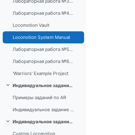
Лабораторная работа №3VR Camera and controller setup. Аркада
Лабораторная работа №4VR Object manipulation. Escape room
Locomotion Vault
Loconotion System Manual
Лабораторная работа №5VR Locomotion. Obstacle course
Лабораторная работа №6VR UI. Options and Exit
'Warriors' Example Project
Индивидуальное задание по AR
Свернуть
Примеры заданий по AR
Индивидуальное задание AR
Индивидуальное задание по VR
Свернуть
Custom Locomotion