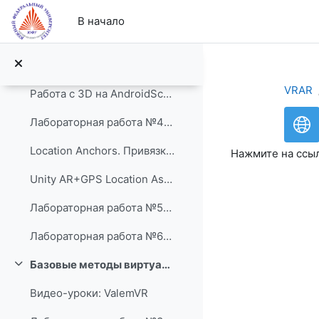
Перейти к основному содержанию
Лабораторная работа №2
В начало
Базовые методы дополненной реальности
Свернуть
Лабораторная работа №3AR. Surface Tracking. Расположение объектов в пространстве
VRAR
Работа с 3D на AndroidSceneForm - depricated: http...
Лабораторная работа №4AR. Image Tracking. Галерея 3D
Location Anchors. Привязка к гео-даннымARCore: htt...
Нажмите на ссы
Unity AR+GPS Location Asset Pack
Лабораторная работа №5AR. Location Tracking. Привязка к координатам.
Лабораторная работа №6AR. UI. Защита от дурака
Базовые методы виртуальной реальности
Свернуть
Видео-уроки: ValemVR