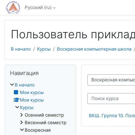
Перейти к основному содержанию
Русский ‎(ru)‎
Пользователь прикла
В начало
Курсы
Воскресная компьютерная школа
Пропустить Навигация
Навигация
Категории курсов
В начало
Мои курсы
Мои курсы
Поиск курса
Курсы
Осенний семестр
ВКШ. Группа 10. По
Весенний семестр
Воскресная