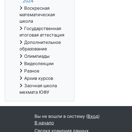
2024
Воскресная
математическая
школа
Государственная
итоговая аттестация
Дополнительное
образование
Олимпиады
Видеолекции
Разное
Архив курсов
Заочная школа
мехмата ЮФУ
Вы не вошли в систему (
Вход
)
В начало
Сводка хранения данных