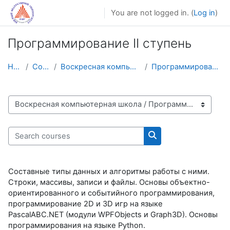
Skip to main content
You are not logged in. (
Log in
)
Программирование II ступень
Home
Courses
Воскресная компьютерная школа
Программирование II ступень
Course categories
Search courses
Search courses
Составные типы данных и алгоритмы работы с ними.
Строки, массивы, записи и файлы. Основы объектно-
ориентированного и событийного программирования,
программирование 2D и 3D игр на языке
PascalABC.NET (модули WPFOb­jects и Graph3D). Основы
программирования на языке Python.