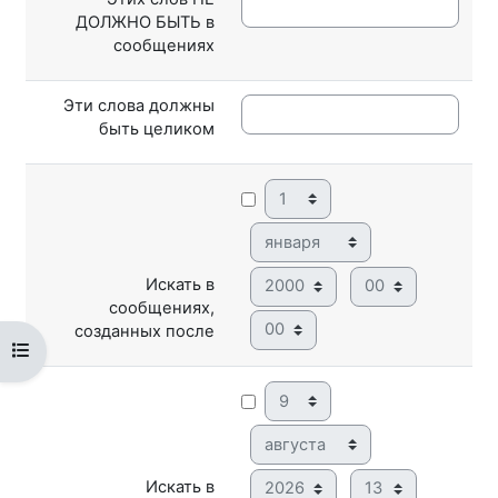
ДОЛЖНО БЫТЬ в
сообщениях
Эти слова должны
быть целиком
День
Месяц
Год
Час
Искать в
сообщениях,
Минута
созданных после
Открыть оглавление курса
День
Месяц
Год
Час
Искать в