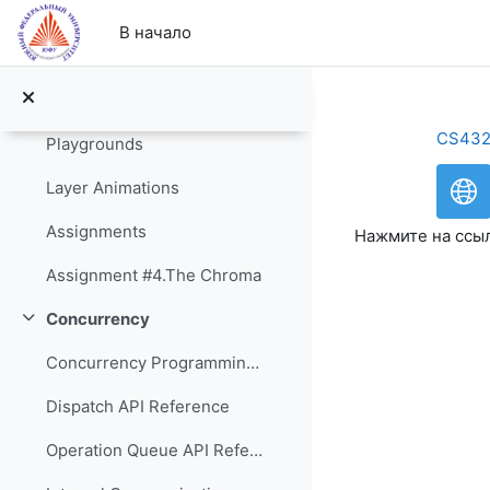
Перейти к основному содержанию
Puzzle with Graphics
В начало
Draw!
Image Processor
CS43
Playgrounds
Layer Animations
Assignments
Нажмите на ссы
Assignment #4.The Chroma
Concurrency
Свернуть
Concurrency Programming Guide
Dispatch API Reference
Operation Queue API Reference