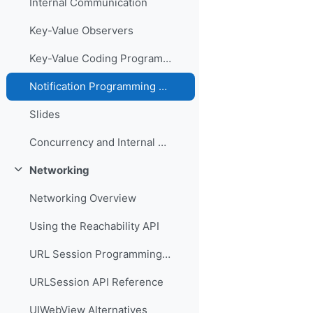
Internal Communication
Key-Value Observers
Key-Value Coding Programming Guide
Notification Programming Guide
Slides
Concurrency and Internal Communication
Networking
Свернуть
Networking Overview
Using the Reachability API
URL Session Programming Guide
URLSession API Reference
UIWebView Alternatives