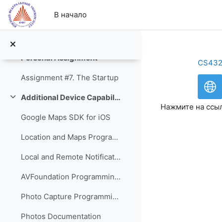
Перейти к основному содержанию
В начало
Notes with Core Data
Assignment #6: The Datastore
Personal Assignment
Свернуть
CS43
Assignment #7. The Startup
Additional Device Capabilities
Свернуть
Нажмите на ссы
Google Maps SDK for iOS
Location and Maps Programming Guide
Local and Remote Notification Programming Guide
AVFoundation Programming Guide
Photo Capture Programming Guide
Photos Documentation