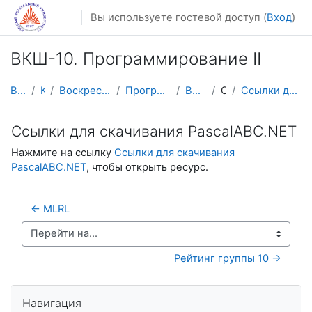
Перейти к основному содержанию
Вы используете гостевой доступ (
Вход
)
ВКШ-10. Программирование II
В начало
Курсы
Воскресная компьютерная школа
Программирование II ступень
ВКШ-10. Прог. 2
Общее
Ссылки для скачивания PascalABC.NET
Ссылки для скачивания PascalABC.NET
Нажмите на ссылку
Ссылки для скачивания
PascalABC.NET
, чтобы открыть ресурс.
← MLRL
Перейти на...
Рейтинг группы 10 →
Пропустить Навигация
Навигация