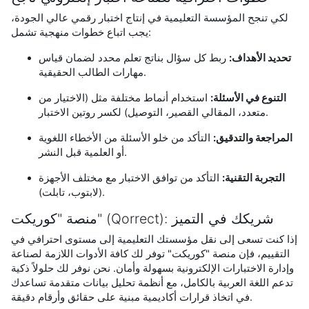
لكي تنجح المؤسسة التعليمية في إنتاج اختبار رقمي عالي الجودة،
يجب اتباع خطوات منهجية تشمل:
تحديد الأهداف:
ربط كل سؤال بناتج تعلم محدد لضمان قياس
مهارات الطالب الحقيقية.
التنوع في الأسئلة:
استخدام أنماط مختلفة مثل (الاختيار من
متعدد، المقالي القصير، التوصيل) لكسر روتين الاختبار.
المراجعة والتدقيق:
التأكد من خلو الأسئلة من الأخطاء اللغوية
أو العلمية قبل النشر.
التجربة التقنية:
التأكد من توافق الاختبار مع مختلف الأجهزة
(لابتوب، تابلت).
منصة "كوريكت" (Qorrect): شريكك في التميز
إذا كنت تسعى إلى نقل مؤسستك التعليمية إلى مستوى احترافي في
التقييم، فإن منصة "كوريكت" توفر لك كافة الأدوات اللازمة لصناعة
وإدارة الاختبارات الإلكترونية بسهولة وأمان. نحن نوفر لك حلولاً ذكية
تدعم اللغة العربية بالكامل، مع أنظمة تحليل بيانات متقدمة تساعدك
في اتخاذ قرارات أكاديمية مبنية على حقائق وأرقام دقيقة.