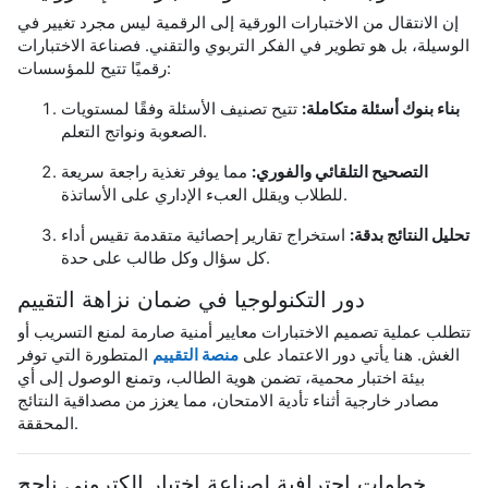
إن الانتقال من الاختبارات الورقية إلى الرقمية ليس مجرد تغيير في
الوسيلة، بل هو تطوير في الفكر التربوي والتقني. فصناعة الاختبارات
رقميًا تتيح للمؤسسات:
بناء بنوك أسئلة متكاملة:
تتيح تصنيف الأسئلة وفقًا لمستويات
الصعوبة ونواتج التعلم.
التصحيح التلقائي والفوري:
مما يوفر تغذية راجعة سريعة
للطلاب ويقلل العبء الإداري على الأساتذة.
تحليل النتائج بدقة:
استخراج تقارير إحصائية متقدمة تقيس أداء
كل سؤال وكل طالب على حدة.
دور التكنولوجيا في ضمان نزاهة التقييم
تتطلب عملية تصميم الاختبارات معايير أمنية صارمة لمنع التسريب أو
الغش. هنا يأتي دور الاعتماد على
منصة التقييم
المتطورة التي توفر
بيئة اختبار محمية، تضمن هوية الطالب، وتمنع الوصول إلى أي
مصادر خارجية أثناء تأدية الامتحان، مما يعزز من مصداقية النتائج
المحققة.
خطوات احترافية لصناعة اختبار إلكتروني ناجح