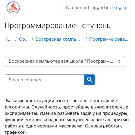
Skip to main content
You are not logged in. (
Log in
)
Программирование I ступень
Home
Courses
Воскресная компьютерная школа
Программирование I ступень
Course categories
Search courses
Search courses
Базовые конструкции языка Паскаль, простейшие
алгоритмы. Случайность, простейшие вычислительные
эксперименты. Умение разбивать задачу на процедуры,
функции, умение создавать модули. Базовые алгоритмы
работы с одномерными массивами. Основы работы с
графикой.