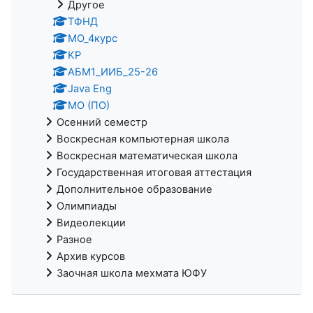
Другое
ТФНД
МО_4курс
KP
АБМ1_ИИБ_25-26
Java Eng
МО (ПО)
Осенний семестр
Воскресная компьютерная школа
Воскресная математическая школа
Государственная итоговая аттестация
Дополнительное образование
Олимпиады
Видеолекции
Разное
Архив курсов
Заочная школа мехмата ЮФУ