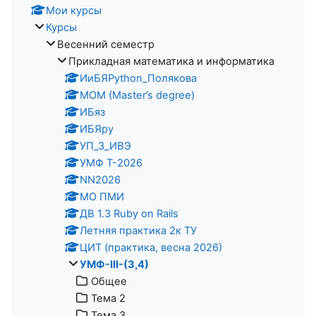
Мои курсы
Курсы
Весенний семестр
Прикладная математика и информатика
ИиБЯPython_Полякова
MOM (Master’s degree)
ИБяз
ИБЯpy
УП_3_ИВЭ
УМФ Т-2026
NN2026
МО ПМИ
ДВ 1.3 Ruby on Rails
Летняя практика 2к ТУ
ЦИТ (практика, весна 2026)
УМФ-III-(3,4)
Общее
Тема 2
Тема 3