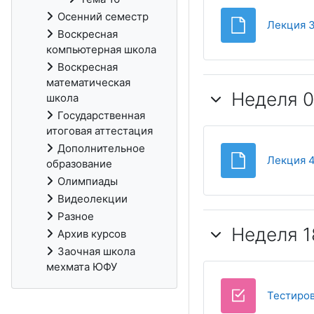
Осенний семестр
Лекция 
Воскресная
компьютерная школа
Воскресная
математическая
Неделя 06
школа
Государственная
итоговая аттестация
Дополнительное
Лекция 
образование
Олимпиады
Видеолекции
Разное
Неделя 1
Архив курсов
Заочная школа
мехмата ЮФУ
Тестиро