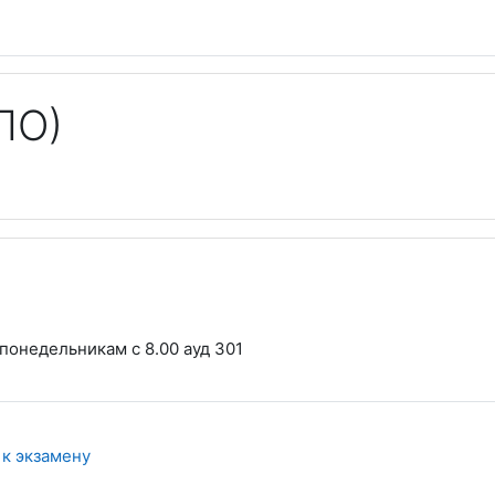
ПО)
кий план
понедельникам с 8.00 ауд 301
Файл
к экзамену