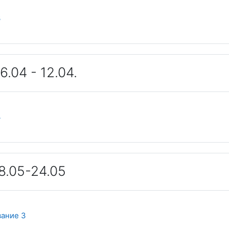
Файл
3
.04 - 12.04.
Файл
4
8.05-24.05
вание 3