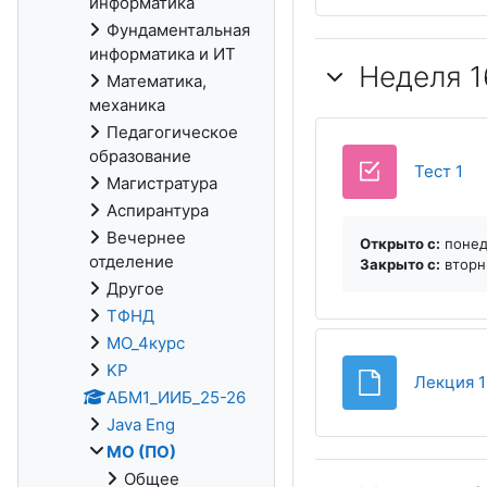
информатика
Фундаментальная
информатика и ИТ
Неделя 1
Математика,
механика
Педагогическое
образование
Тест 1
Магистратура
Аспирантура
Вечернее
Открыто с:
понеде
отделение
Закрыто c:
вторни
Другое
ТФНД
МО_4курс
KP
Лекция 1
АБМ1_ИИБ_25-26
Java Eng
МО (ПО)
Общее