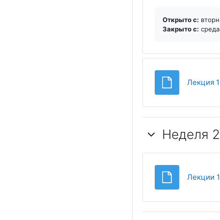
Открыто с:
вторни
Закрыто c:
среда,
Лекция 1
Неделя 2
Лекции 11