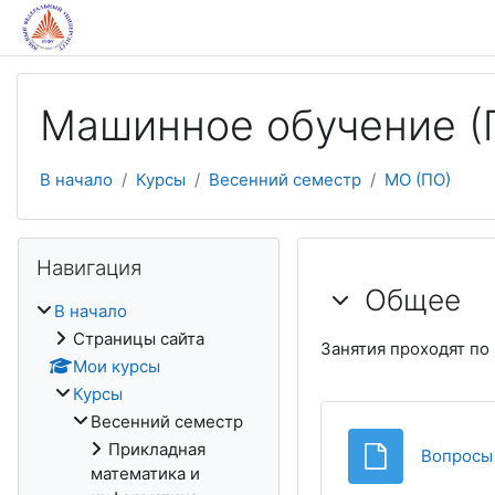
Перейти к основному содержанию
Машинное обучение (
В начало
Курсы
Весенний семестр
МО (ПО)
Пропустить Навигация
Навигация
Тематичес
Общее
В начало
Страницы сайта
Занятия проходят по 
Мои курсы
Курсы
Весенний семестр
Прикладная
Вопросы 
математика и