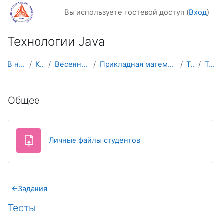
Перейти к основному содержанию
Вы используете гостевой доступ (
Вход
)
Технологии Java
В начало
Курсы
Весенний семестр
Прикладная математика и информатика
TJava
Тесты
Тематический план
Общее
Задание
Личные файлы студентов
←
Задания
Тесты