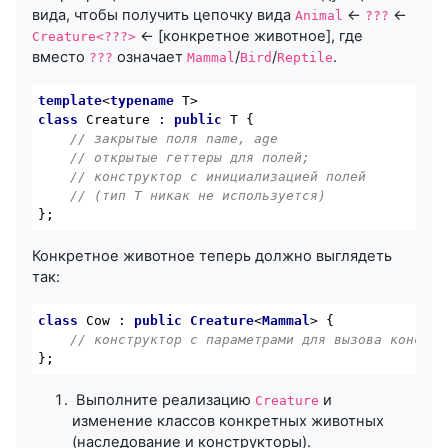
вида, чтобы получить цепочку вида
←
←
Animal
???
← [конкретное животное], где
Creature<???>
вместо
означает
/
/
.
???
Mammal
Bird
Reptile
template
<
typename
class
Creature
 :
public
 T {

// закрытые поля name, age 
// открытые геттеры для полей;
// конструктор с инициализацией полей
// (тип T никак не используется)
};
Конкретное животное теперь должно выглядеть
так:
class
Cow
 : 
public Creature
<
Mammal
> 
{

// конструктор с параметрами для вызова констру
};
Выполните реализацию
и
Creature
изменение классов конкретных животных
(наследование и конструкторы).