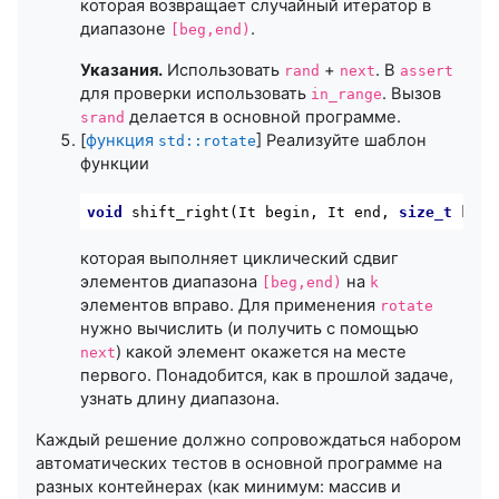
которая возвращает случайный итератор в
диапазоне
.
[beg,end)
Указания.
Использовать
+
. В
rand
next
assert
для проверки использовать
. Вызов
in_range
делается в основной программе.
srand
[
функция
] Реализуйте шаблон
std::rotate
функции
void
shift_right
(It 
begin
, It 
end
, 
size_t
 k)
которая выполняет циклический сдвиг
элементов диапазона
на
[beg,end)
k
элементов вправо. Для применения
rotate
нужно вычислить (и получить с помощью
) какой элемент окажется на месте
next
первого. Понадобится, как в прошлой задаче,
узнать длину диапазона.
Каждый решение должно сопровождаться набором
автоматических тестов в основной программе на
разных контейнерах (как минимум: массив и