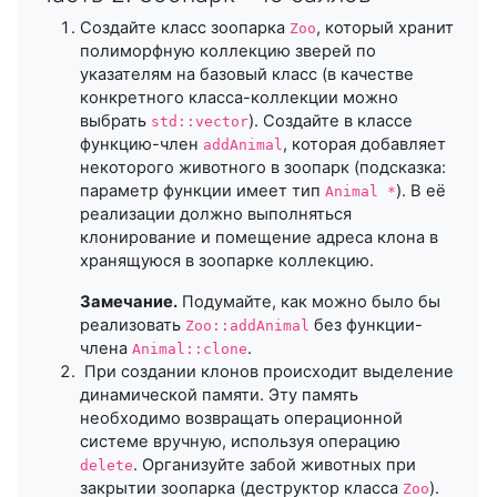
Создайте класс зоопарка
, который хранит
Zoo
полиморфную коллекцию зверей по
указателям на базовый класс (в качестве
конкретного класса-коллекции можно
выбрать
). Создайте в классе
std::vector
функцию-член
, которая добавляет
addAnimal
некоторого животного в зоопарк (подсказка:
параметр функции имеет тип
). В её
Animal *
реализации должно выполняться
клонирование и помещение адреса клона в
хранящуюся в зоопарке коллекцию.
Замечание.
Подумайте, как можно было бы
реализовать
без функции-
Zoo::addAnimal
члена
.
Animal::clone
При создании клонов происходит выделение
динамической памяти. Эту память
необходимо возвращать операционной
системе вручную, используя операцию
. Организуйте забой животных при
delete
закрытии зоопарка (деструктор класса
).
Zoo