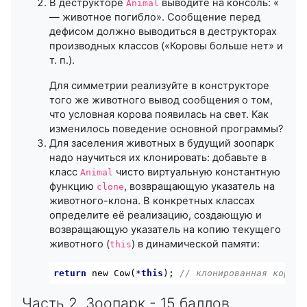
В деструкторе
выводите на консоль: «
Animal
— животное погибло». Сообщение перед
дефисом должно выводиться в деструкторах
производных классов («Коровы больше нет» и
т. п.).
Для симметрии реализуйте в конструкторе
того же животного вывод сообщения о том,
что условная корова появилась на свет. Как
изменилось поведение основной программы?
Для заселения животных в будущий зоопарк
надо научиться их клонировать: добавьте в
класс
чисто виртуальную константную
Animal
функцию
, возвращающую указатель на
clone
животного-клона. В конкретных классах
определите её реализацию, создающую и
возвращающую указатель на копию текущего
животного (
) в динамической памяти:
this
return
 new Cow(*
this
); 
// клонированная корова
Часть 2. Зоопарк - 15 баллов