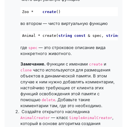
Zoo *    
create
()
во втором — чисто виртуальную функцию
Animal * create(
string
const
 & spec, 
string
co
где
— это строковое описание вида
spec
конкретного животного.
Замечание.
Функции с именами
и
create
часто используются для размещения
clone
объектов в динамической памяти. В этом
случае к ним нужно добавлять комментарии,
настойчиво требующие от клиента этих
функций освобождения этой памяти с
помощью
. Добавьте такие
delete
комментарии там, где это необходимо.
Создайте открытого наследника
— класс
,
AnimalCreator
SimpleAnimalCreator
который в основе алгоритма создания