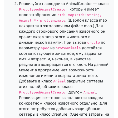
Реализуйте наследника AnimalCreator — класс
, который имеет
PrototypedAnimalCreator
поле-отображение
std::map<std::string,
. (Шаблон класса map
Animal *> protoanimals
находится в заголовочном файле map.) Для
каждого строкового описания животного он
хранит экземпляр этого животного в
динамической памяти. При вызове
по
create
параметру
из
достаётся
spec
protoanimals
соответствующее животное, ему задаются
имя и возраст, и, наконец, в качестве
результата возвращается его клон. На данный
момент в программе нет возможности
изменения имени и возраста животного.
Добавьте в класс
закрытые сеттеры
Animal
этих полей, объявите класс
другом
.
PrototypedAnimalCreator
Animal
Реализация сеттеров выполняется каждом
конкретном классе животного отдельно. Для
этого потребуется добавить защищённые
сеттеры в класс Creature. (Оцените затраты на