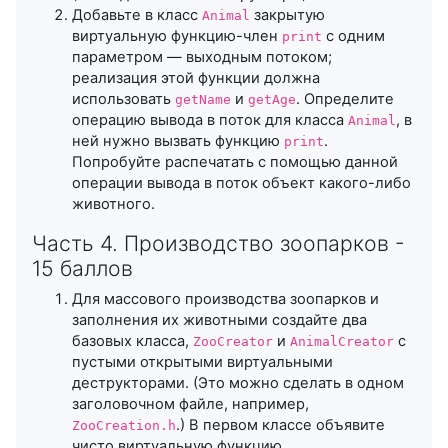
Добавьте в класс
закрытую
Animal
виртуальную функцию-член
с одним
print
параметром — выходным потоком;
реализация этой функции должна
использовать
и
. Определите
getName
getAge
операцию вывода в поток для класса
, в
Animal
ней нужно вызвать функцию
.
print
Попробуйте распечатать с помощью данной
операции вывода в поток объект какого-либо
животного.
Часть 4. Производство зоопарков -
15 баллов
Для массового производства зоопарков и
заполнения их животными создайте два
базовых класса,
и
с
ZooCreator
AnimalCreator
пустыми открытыми виртуальными
деструкторами. (Это можно сделать в одном
заголовочном файле, например,
.) В первом классе объявите
ZooCreation.h
чисто виртуальную функцию