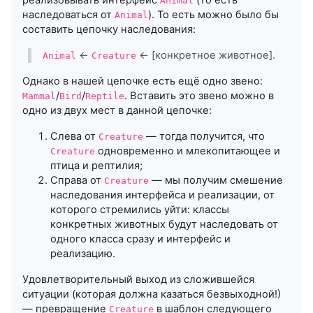
реализовывать интерфейс
(то есть
Animal
наследоваться от
). То есть можно было бы
Animal
составить цепочку наследования:
←
← [конкретное животное].
Animal
Creature
Однако в нашей цепочке есть ещё одно звено:
/
/
. Вставить это звено можно в
Mammal
Bird
Reptile
одно из двух мест в данной цепочке:
Слева от
— тогда получится, что
Creature
одновременно и млекопитающее и
Creature
птица и рептилия;
Справа от
— мы получим смешение
Creature
наследования интерфейса и реализации, от
которого стремились уйти: классы
конкретных животных будут наследовать от
одного класса сразу и интерфейс и
реализацию.
Удовлетворительный выход из сложившейся
ситуации (которая должна казаться безвыходной!)
— превращение
в шаблон следующего
Creature