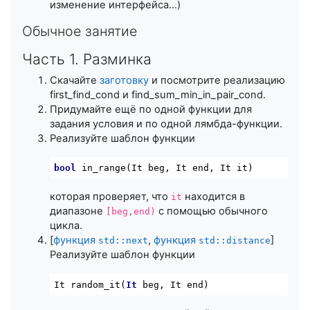
изменение интерфейса…)
Обычное занятие
Часть 1. Разминка
Скачайте
заготовку
и посмотрите реализацию
first_find_cond и find_sum_min_in_pair_cond.
Придумайте ещё по одной функции для
задания условия и по одной лямбда-функции.
Реализуйте шаблон функции
bool
in_range
(It beg, It 
end
, It it)
которая проверяет, что
находится в
it
диапазоне
с помощью обычного
[beg,end)
цикла.
[
функция
,
функция
]
std::next
std::distance
Реализуйте шаблон функции
It random_it(
It
 beg, It end)