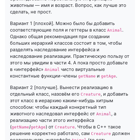
животным — имя и возраст. Вопрос, как лучше это
сделать, не прост.
Вариант 1 [плохой]. Можно было бы добавить
соответствующие поля и геттеры в класс
.
Animal
Однако общая рекомендация при создании
больших иерархий классов состоит в том, чтобы
разделять наследование интерфейса и
наследование реализации. Практическую пользу от
этого мы увидим в части 4. А пока просто добавьте
в «интерфейс»
чисто виртуальные
Animal
константные функции-члены
и
.
getName
getAge
Вариант 2 [получше]. Вынести реализацию в
отдельный класс, назовём его
, и добавить
Creature
этот класс в иерархию каким-нибудь хитрым
способом: чтобы каждый конкретный тип
животного наследовал интерфейс от
, а
Animal
реализацию части этого интерфейса
(
/
) от
. Чтобы в C++ такое
getName
getAge
Creature
решение корректно работало, сам
должен
Creature