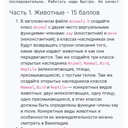
последовательно. Работать надо быстро. Но качественн
Часть 1. Животные - 15 баллов
В заголовочном файле
создайте
Animals.h
класс
с двумя чисто виртуальными
Animal
функциями-членами:
(константная) и
say
move
(неконстантная); в классах-наследниках они
будут возвращать строки-описания того,
какие звуки издают животные и как они
передвигаются. Там же создайте три класса-
открытых наследника
:
,
,
Animal
Mammal
Bird
(млекопитающие, птицы,
Reptile
пресмыкающиеся), с пустым телом. Там же
создайте открытых наследников классов
,
и
— конкретных видов
Mammal
Bird
Reptile
животных: двух млекопитающих, одну птицу,
одно пресмыкающееся, в этих классах
должны быть определены функции-члены say
и move. Конкретные виды животных и
особенности их жизнедеятельности можно
смотреть в Википедии.