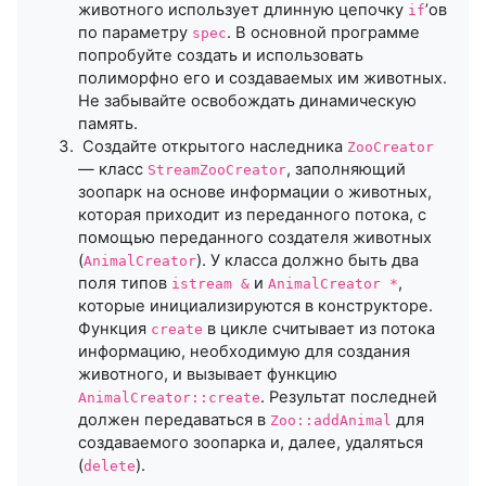
животного использует длинную цепочку
’ов
if
по параметру
. В основной программе
spec
попробуйте создать и использовать
полиморфно его и создаваемых им животных.
Не забывайте освобождать динамическую
память.
Создайте открытого наследника
ZooCreator
— класс
, заполняющий
StreamZooCreator
зоопарк на основе информации о животных,
которая приходит из переданного потока, с
помощью переданного создателя животных
(
). У класса должно быть два
AnimalCreator
поля типов
и
,
istream &
AnimalCreator *
которые инициализируются в конструкторе.
Функция
в цикле считывает из потока
create
информацию, необходимую для создания
животного, и вызывает функцию
. Результат последней
AnimalCreator::create
должен передаваться в
для
Zoo::addAnimal
создаваемого зоопарка и, далее, удаляться
(
).
delete