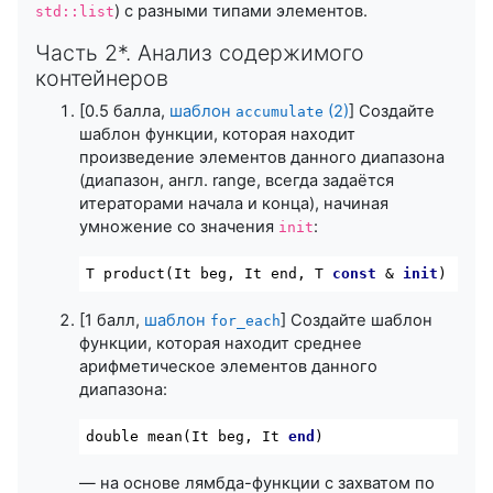
) с разными типами элементов.
std::list
Часть 2*. Анализ содержимого
контейнеров
[0.5 балла,
шаблон
(2)
] Создайте
accumulate
шаблон функции, которая находит
произведение элементов данного диапазона
(диапазон, англ. range, всегда задаётся
итераторами начала и конца), начиная
умножение со значения
:
init
T product(It beg, It end, T 
const
 & 
init
)
[1 балл,
шаблон
] Создайте шаблон
for_each
функции, которая находит среднее
арифметическое элементов данного
диапазона:
double 
mean
(It beg, It 
end
)
— на основе лямбда-функции с захватом по