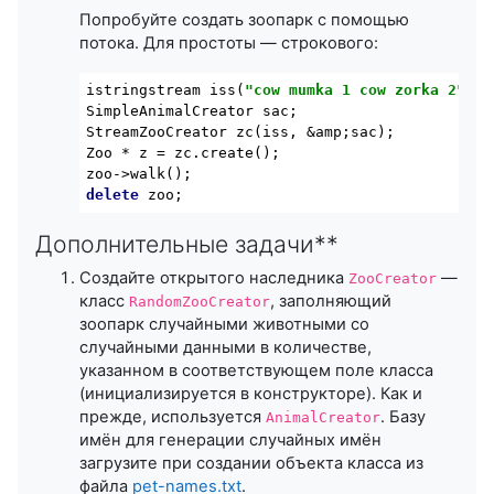
Попробуйте создать зоопарк с помощью
потока. Для простоты — строкового:
istringstream
iss
(
"cow mumka 1 cow zorka 2"
)
;

StreamZooCreator 
zc
(iss, &amp;sac)
;

Zoo * z = zc.create();

delete
 zoo;
Дополнительные задачи**
Создайте открытого наследника
—
ZooCreator
класс
, заполняющий
RandomZooCreator
зоопарк случайными животными со
случайными данными в количестве,
указанном в соответствующем поле класса
(инициализируется в конструкторе). Как и
прежде, используется
. Базу
AnimalCreator
имён для генерации случайных имён
загрузите при создании объекта класса из
файла
pet-names.txt
.