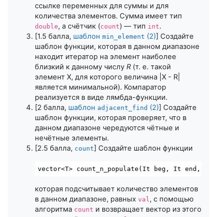
ссылке переменных для суммы и для
количества элементов. Сумма имеет тип
, а счётчик (
) — тип
.
double
count
int
[1.5 балла,
шаблон
(2)
] Создайте
min_element
шаблон функции, которая в данном диапазоне
находит итератор на элемент наиболее
близкий к данному числу
R
(т. е. такой
элемент X, для которого величина |X - R|
является минимальной). Компаратор
реализуется в виде лямбда-функции.
[2 балла,
шаблон
(2)
] Создайте
adjacent_find
шаблон функции, которая проверяет, что в
данном диапазоне чередуются чётные и
нечётные элементы.
[2.5 балла,
] Создайте шаблон функции
count
vector
<T> 
count_n_populate
(It beg, It 
end
, T 
c
которая подсчитывает количество элементов
в данном диапазоне, равных
, с помощью
val
алгоритма
и возвращает вектор из этого
count