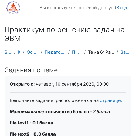
Перейти к основному содержанию
Вы используете гостевой доступ (
Вход
)
Практикум по решению задач на
ЭВМ
В начало
Курсы
Осенний семестр
Педагогическое образование
ПРЗ на ЭВМ 5 к
Тема 6: Работа с файлами в Паскале
Задания по теме
Задания по теме
Требуемые условия завершения
Открыто с:
четверг, 10 сентября 2020, 00:00
Выполнить задание, расположенные на
странице
.
Максимальное
количество баллов -
2 балла
.
file text1 - 0.1 балла
file text2 - 0.3 балла