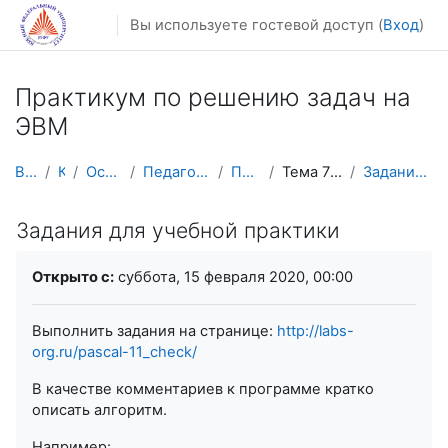
Перейти к основному содержанию
Вы используете гостевой доступ (
Вход
)
Практикум по решению задач на
ЭВМ
В начало
Курсы
Осенний семестр
Педагогическое образование
ПРЗ на ЭВМ 5 к
Тема 7: Работа со строками
Задания для учебной практики
Задания для учебной практики
Требуемые условия завершения
Открыто с:
суббота, 15 февраля 2020, 00:00
Выполнить задания на странице:
http://labs-
org.ru/pascal-11_check/
В качестве комментариев к программе кратко
описать алгоритм.
Например: