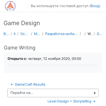
Перейти к основному содержанию
Вы используете гостевой доступ (
Вход
)
Game Design
В начало
Курсы
Осенний семестр
Магистратура
Разработка мобильных приложений и компьютерных игр
GD
Workshops
Game Writing
Game Writing
Требуемые условия завершения
Открыто с:
четверг, 12 ноября 2020, 00:00
← GameCraft Results
Перейти на...
Level Design + Storytelling →