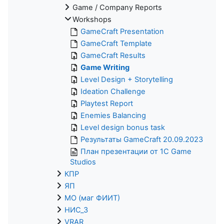
Game / Company Reports
Workshops
GameCraft Presentation
GameCraft Template
GameCraft Results
Game Writing
Level Design + Storytelling
Ideation Challenge
Playtest Report
Enemies Balancing
Level design bonus task
Результаты GameCraft 20.09.2023
План презентации от 1С Game
Studios
КПР
ЯП
МО (маг ФИИТ)
НИС_3
VRAR