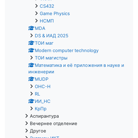
CS432
Game Physics
НСМП
MDA
DS & ИАД 2025
ТОИ маг
Modern computer technology
ТОИ магистры
Математика и её приложения в науке и
инженерии
MUDP
ОНС-Н
RL
ИИ_НС
КрПр
Аспирантура
Вечернее отделение
Другое