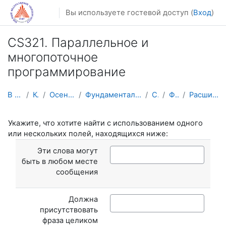
Перейти к основному содержанию
Вы используете гостевой доступ (
Вход
)
CS321. Параллельное и
многопоточное
программирование
В начало
Курсы
Осенний семестр
Фундаментальная информатика и ИТ
CS321
Форумы
Расширенный поиск
Укажите, что хотите найти с использованием одного
или нескольких полей, находящихся ниже:
Эти слова могут
быть в любом месте
сообщения
Должна
присутствовать
фраза целиком