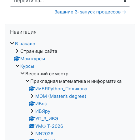
Перейти на...
Задание 3: запуск процессов →
Пропустить Навигация
Навигация
В начало
Страницы сайта
Мои курсы
Курсы
Весенний семестр
Прикладная математика и информатика
ИиБЯPython_Полякова
MOM (Master’s degree)
ИБяз
ИБЯpy
УП_3_ИВЭ
УМФ Т-2026
NN2026