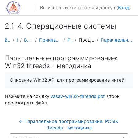
Перейти к основному содержанию
Вы используете гостевой доступ (
Вход
)
2.1-4. Операционные системы
В начало
Курсы
Весенний семестр
Прикладная математика и информатика
PM-OS-2016
Процессы и многозадачность
Параллельное программирование: WIn32 threads - мет...
Параллельное программирование:
WIn32 threads - методичка
Описание WIn32 API для программирование нитей.
Нажмите на ссылку
vasav-win32-threads.pdf
, чтобы
просмотреть файл.
← Параллельное программирование: POSIX 
threads - методичка