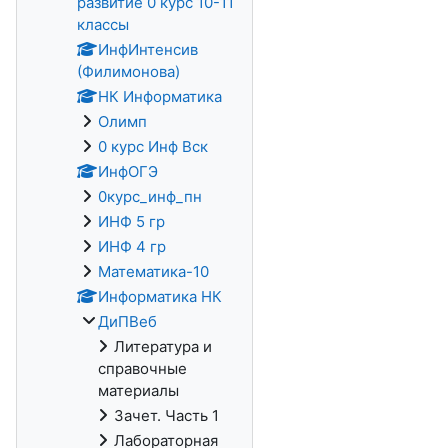
развитие 0 курс 10-11
классы
ИнфИнтенсив
(Филимонова)
НК Информатика
Олимп
0 курс Инф Вск
ИнфОГЭ
0курс_инф_пн
ИНФ 5 гр
ИНФ 4 гр
Математика-10
Информатика НК
ДиПВеб
Литература и
справочные
материалы
Зачет. Часть 1
Лабораторная