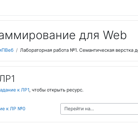
аммирование для Web
иПВеб
Лабораторная работа №1. Семантическая верстка до
 ЛР1
адание к ЛР1
, чтобы открыть ресурс.
Перейти на...
ние к ЛР №0