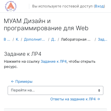
Перейти к основному содержанию
Вы используете гостевой доступ (
Вход
)
МУАМ Дизайн и
программирование для Web
В начало
Курсы
Дополнительное образование
ДиПВеб
Лабораторная работа №4. Формы в HTML5
Задание к ЛР4
Задание к ЛР4
Нажмите на ссылку
Задание к ЛР4
, чтобы открыть
ресурс.
← Примеры
Перейти на...
Ответы на задание к ЛР4 →
Пропустить Навигация