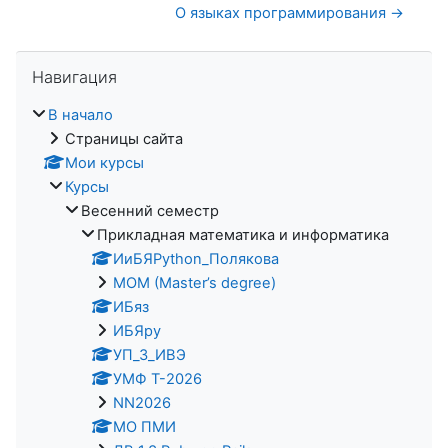
О языках программирования →
Пропустить Навигация
Навигация
В начало
Страницы сайта
Мои курсы
Курсы
Весенний семестр
Прикладная математика и информатика
ИиБЯPython_Полякова
MOM (Master’s degree)
ИБяз
ИБЯpy
УП_3_ИВЭ
УМФ Т-2026
NN2026
МО ПМИ