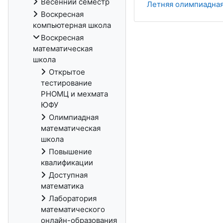
Весенний семестр
Летняя олимпиадная
Воскресная
компьютерная школа
Воскресная
математическая
школа
Открытое
тестирование
РНОМЦ и мехмата
ЮФУ
Олимпиадная
математическая
школа
Повышение
квалификации
Доступная
математика
Лаборатория
математического
онлайн-образования