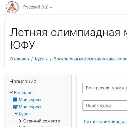
Перейти к основному содержанию
Русский ‎(ru)‎
Летняя олимпиадная 
ЮФУ
В начало
Курсы
Воскресная математическая школ
Пропустить Навигация
Навигация
Категории курсов
В начало
Мои курсы
Мои курсы
Поиск курса
Курсы
Осенний семестр
Летняя олимпиадная