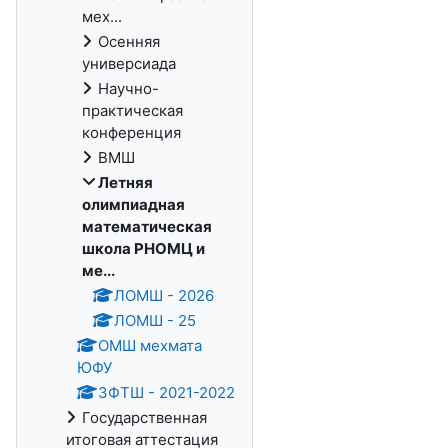
мех...
Осенняя
универсиада
Научно-
практическая
конференция
ВМШ
Летняя
олимпиадная
математическая
школа РНОМЦ и
ме...
ЛОМШ - 2026
ЛОМШ - 25
ОМШ мехмата
ЮФУ
ЗФТШ - 2021-2022
Государственная
итоговая аттестация