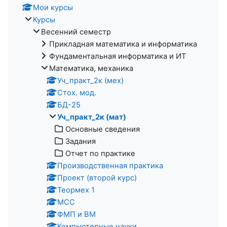
Мои курсы
Курсы
Весенний семестр
Прикладная математика и информатика
Фундаментальная информатика и ИТ
Математика, механика
Уч_практ_2к (мех)
Стох. мод.
БД-25
Уч_практ_2к (мат)
Основные сведения
Задания
Отчет по практике
Производственная практика
Проект (второй курс)
Теормех 1
МСС
ФМП и ВМ
Компьютерные науки