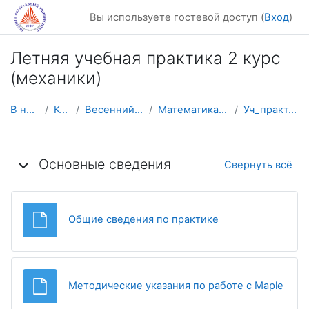
Перейти к основному содержанию
Вы используете гостевой доступ (
Вход
)
Летняя учебная практика 2 курс
(механики)
В начало
Курсы
Весенний семестр
Математика, механика
Уч_практ_2к (мех)
Тематический план
Основные сведения
Свернуть всё
Файл
Общие сведения по практике
Файл
Методические указания по работе с Maple