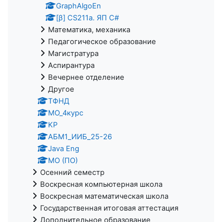
GraphAlgoEn
[β] CS211a. ЯП С#
Математика, механика
Педагогическое образование
Магистратура
Аспирантура
Вечернее отделение
Другое
ТФНД
МО_4курс
KP
АБМ1_ИИБ_25-26
Java Eng
МО (ПО)
Осенний семестр
Воскресная компьютерная школа
Воскресная математическая школа
Государственная итоговая аттестация
Дополнительное образование