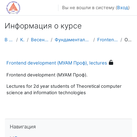
Перейти к основному содержанию
Вы не вошли в систему (
Вход
)
Информация о курсе
В начало
Курсы
Весенний семестр
Фундаментальная информатика и ИТ
Frontend development
Описание
Frontend development (МУАМ Проф), lectures
Frontend development (МУАМ Проф).
Lectures for 2d year students of Theoretical computer
science and information technologies
Пропустить Навигация
Навигация