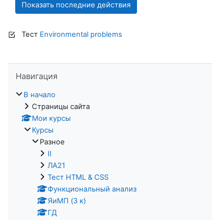
Тест
Environmental problems
Пропустить Навигация
Навигация
В начало
Страницы сайта
Мои курсы
Курсы
Разное
II
ЛА21
Тест HTML & CSS
Функциональный анализ
ЯиМП (3 к)
ГД