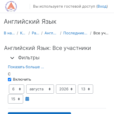
Перейти к основному содержанию
Вы используете гостевой доступ (
Вход
)
Английский Язык
В начало
Курсы
Разное
Английский
Последние действия
Все участники
Английский Язык: Все участники
Фильтры
Фильтры
Фильтры
Показать больше ...
С
С
Включить
День
Месяц
Год
Час
Минута