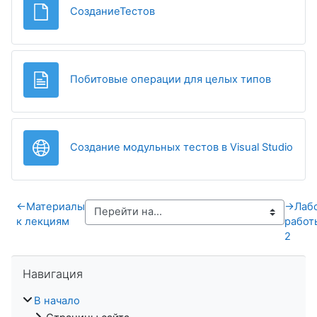
Файл
СозданиеТестов
Страниц
Побитовые операции для целых типов
Гипе
Создание модульных тестов в Visual Studio
←
Материалы
→
Лаб
к лекциям
работ
2
Пропустить Навигация
Навигация
В начало