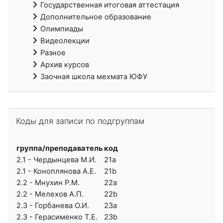
Государственная итоговая аттестация
Дополнительное образование
Олимпиады
Видеолекции
Разное
Архив курсов
Заочная школа мехмата ЮФУ
Пропустить Коды для записи по подгруппам
Коды для записи по подгруппам
группа/преподаватель
код
2.1 - Чердынцева М.И.
21a
2.1 - Коноплянова А.Е.
21b
2.2 - Мнухин Р.М.
22a
2.2 - Мелехов А.П.
22b
2.3 - Горбанева О.И.
23a
2.3 - Герасименко Т.Е.
23b