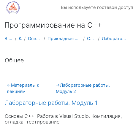
Перейти к основному содержанию
Вы используете гостевой доступ
Программирование на С++
В начало
Курсы
Осенний семестр
Прикладная математика и информатика
C++2025/26
Лабораторные работы. Модуль 1
Тематический план
Общее
←
Материалы к
→
Лабораторные работы.
лекциям
Модуль 2
Лабораторные работы. Модуль 1
Основы С++. Работа в Visual Studio. Компиляция,
отладка, тестирование