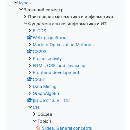
Курсы
Весенний семестр
Прикладная математика и информатика
Фундаментальная информатика и ИТ
FIITDS
Web-разработка
Modern Optimization Methods
CS292
Project activity
HTML, CSS, and Javascript
Frontend development
CS351
Data Mining
GraphAlgoEn
[β] CS211a. ЯП С#
CN
Общее
Topic 1
Slides. General concepts