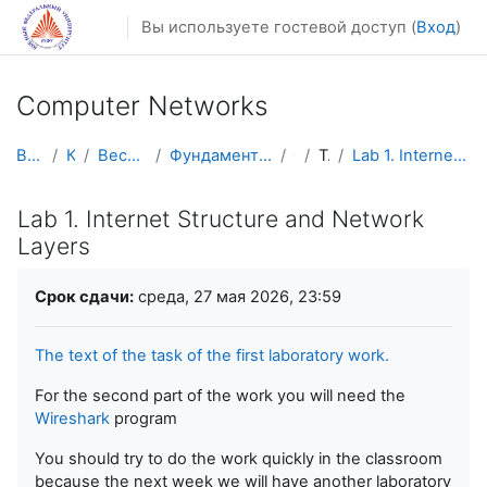
Перейти к основному содержанию
Вы используете гостевой доступ (
Вход
)
Computer Networks
В начало
Курсы
Весенний семестр
Фундаментальная информатика и ИТ
CN
Topic 1
Lab 1. Internet Structure and Network Layers
Lab 1. Internet Structure and Network
Layers
Требуемые условия завершения
Срок сдачи:
среда, 27 мая 2026, 23:59
The text of the task of the first laboratory work.
For the second part of the work you will need the
Wireshark
program
You should try to do the work quickly in the classroom
because the next week we will have another laboratory