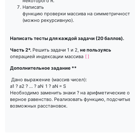
некоторого R.
Написать
функцию проверки массива на симметричность.
(можно рекурсивную).
Написать тесты для каждой задачи (20 баллов).
Часть 2*.
Решить задачи 1 и 2,
не пользуясь
операцией индексации массива
[]
Дополнительное задание **
Дано выражение (массив чисел):
a1 ​​? a​2 ​​? ... ? a​N​​ ­ 1 ​? a​N​​ = S​
Необходимо заменить знаки ? на арифметические опера
верное равенство. Реализовать функцию, подсчитываю
возможных расстановок.