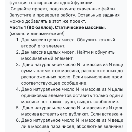
функция тестирования одной функции.
Создайте проект, подключите скаченные файлы.
Запустите и проверьте работу. Остальные задания
можно добавлять в этот же проект.
Часть 1 (80 баллов). Статические массивы.
(можно и динамические!)
Дан массив целых чисел. Обнулить каждый
второй его элемент.
Дан массив целых чисел. Найти и обнулить
максимальный элемент.
Дано натуральное число N и массив из N вещест
суммы элементов массива, расположенных до пер
расположенных после. Если вычисление произвест
соответствующее сообщение.
Дано натуральное число N и массив из N целых ч
одинаковых элементов оставить только один элеме
массиве нет таких групп, выдать сообщение.
Дано натуральное число N и массив из N целых ч
массива вставить его дубликат. Если вставка не в
Дано натуральное число N и массив из N веществ
ли в массиве пара чисел, абсолютная величина р