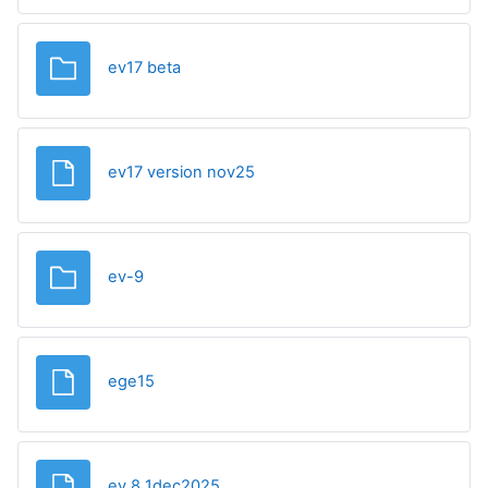
Папка
ev17 beta
Файл
ev17 version nov25
Папка
ev-9
Файл
ege15
Файл
ev 8 1dec2025