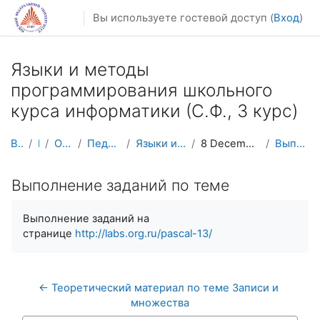
Перейти к основному содержанию
Вы используете гостевой доступ (
Вход
)
Языки и методы
программирования школьного
курса информатики (С.Ф., 3 курс)
В начало
Курсы
Осенний семестр
Педагогическое образование
Языки и методы 3к Pascal (продолжение)
8 December - 14 December: Записи и множества
Выполнение заданий по теме
Выполнение заданий по теме
Выполнение заданий на
странице
http://labs.org.ru/pascal-13/
← Теоретический материал по теме Записи и 
множества