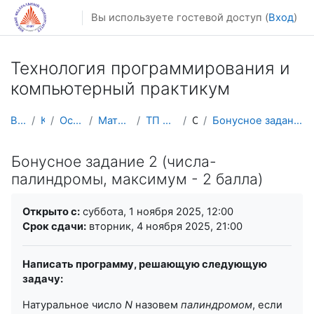
Перейти к основному содержанию
Вы используете гостевой доступ (
Вход
)
Технология программирования и
компьютерный практикум
В начало
Курсы
Осенний семестр
Математика, механика
ТП и комп. практикум
Общее
Бонусное задание 2 (числа-палиндромы, максимум - 2...
Бонусное задание 2 (числа-
палиндромы, максимум - 2 балла)
Требуемые условия завершения
Открыто с:
суббота, 1 ноября 2025, 12:00
Срок сдачи:
вторник, 4 ноября 2025, 21:00
Написать программу, решающую следующую
задачу:
Натуральное число
N
назовем
палиндромом
, если