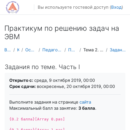
Перейти к основному содержанию
Вы используете гостевой доступ (
Вход
)
Практикум по решению задач на
ЭВМ
В начало
Курсы
Осенний семестр
Педагогическое образование
ПРЗ на ЭВМ 5 к
Тема 2. Одномерные массивы
Задания по теме. Часть I
Задания по теме. Часть I
Требуемые условия завершения
Открыто с:
среда, 9 октября 2019, 00:00
Срок сдачи:
воскресенье, 20 октября 2019, 00:00
Выполните задания на странице
сайта
Максимальный балл за занятие:
3 балла
.
{0.2 балла}[Array 0.pas]
{0.2 балла}[Array 1.pas]