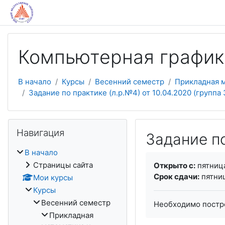
Перейти к основному содержанию
Компьютерная график
В начало
Курсы
Весенний семестр
Прикладная 
Задание по практике (л.р.№4) от 10.04.2020 (группа 
Пропустить Навигация
Навигация
Задание по
В начало
Требуемые услови
Страницы сайта
Открыто с:
пятница
Срок сдачи:
пятниц
Мои курсы
Курсы
Весенний семестр
Необходимо постр
Прикладная