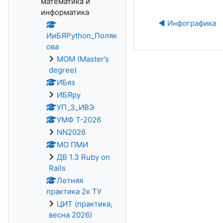
математика и
информатика
◀︎ Инфографика
ИиБЯPython_Поляк
ова
MOM (Master’s
degree)
ИБяз
ИБЯpy
УП_3_ИВЭ
УМФ Т-2026
NN2026
МО ПМИ
ДВ 1.3 Ruby on
Rails
Летняя
практика 2к ТУ
ЦИТ (практика,
весна 2026)