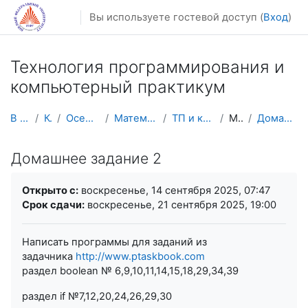
Перейти к основному содержанию
Вы используете гостевой доступ (
Вход
)
Технология программирования и
компьютерный практикум
В начало
Курсы
Осенний семестр
Математика, механика
ТП и комп. практикум
Модуль 1
Домашнее задание 2
Домашнее задание 2
Требуемые условия завершения
Открыто с:
воскресенье, 14 сентября 2025, 07:47
Срок сдачи:
воскресенье, 21 сентября 2025, 19:00
Написать программы для заданий из
задачника
http://www.ptaskbook.com
раздел boolean № 6,9,10,11,14,15,18,29,34,39
раздел if №7,12,20,24,26,29,30