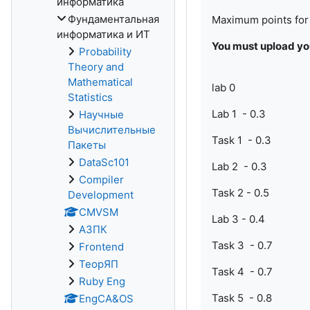
информатика
Фундаментальная
Maximum points for 
информатика и ИТ
You must upload yo
Probability
Theory and
Mathematical
lab 0
Statistics
Lab 1 - 0.3
Научные
Вычислительные
Task 1 - 0.3
Пакеты
DataSc101
Lab 2 - 0.3
Compiler
Task 2 - 0.5
Development
CMVSM
Lab 3 - 0.4
АЗПК
Task 3 - 0.7
Frontend
ТеорЯП
Task 4 - 0.7
Ruby Eng
Task 5 - 0.8
EngCA&OS