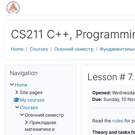
Skip to main content
CS211 C++, Programmi
Home
Courses
Осенний семестр
Фундаментальн
Skip Navigation
Navigation
Lesson # 7.
Home
Completion require
Site pages
Opened:
Wednesday
Due:
Sunday, 10 No
My courses
Courses
Осенний семестр
Read the
rules
for p
Прикладная
математика и
Theory and tasks for