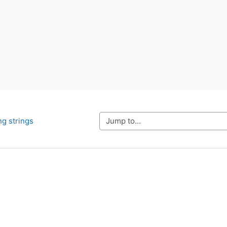
Jump to...
ng strings