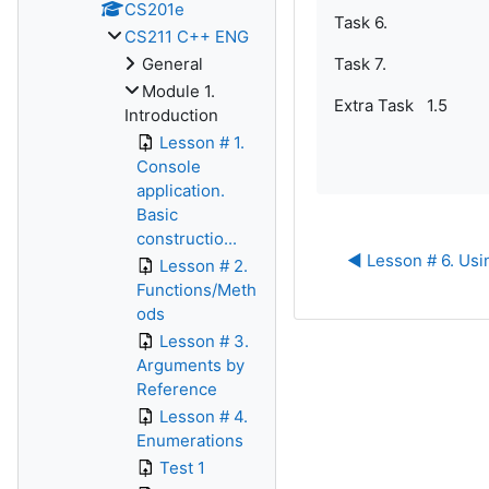
CS201e
Task 6.
CS211 C++ ENG
General
Task 7.
Module 1.
Extra Task 1.5
Introduction
Lesson # 1.
Console
application.
Basic
constructio...
◀︎ Lesson # 6. Usi
Lesson # 2.
Functions/Meth
ods
Lesson # 3.
Arguments by
Reference
Lesson # 4.
Enumerations
Test 1