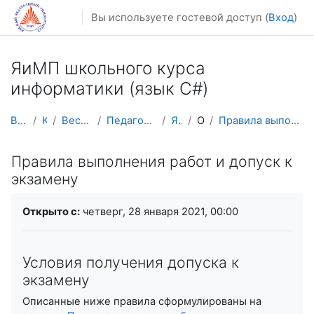
Перейти к основному содержанию
Вы используете гостевой доступ (
Вход
)
ЯиМП школьного курса
информатики (язык C#)
В начало
Курсы
Весенний семестр
Педагогическое образование
ЯиМП C#
Общее
Правила выполнения работ и допуск к экзамену
Правила выполнения работ и допуск к
экзамену
Требуемые условия завершения
Открыто с:
четверг, 28 января 2021, 00:00
Условия получения допуска к
экзамену
Описанные ниже правила сформулированы на