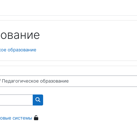
зование
кое образование
Поиск курса
ловые системы