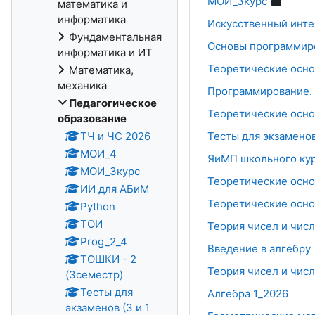
МОИ_3курс
математика и
информатика
Искусственный инте
Фундаментальная
Основы программиро
информатика и ИТ
Теоретические осно
Математика,
механика
Программирование. 
Педагогическое
Теоретические осно
образование
ТЧ и ЧС 2026
Тесты для экзаменов:
МОИ_4
ЯиМП школьного кур
МОИ_3курс
Теоретические осно
ИИ для АБиМ
Теоретические осно
Python
ТОИ
Теория чисел и чи
Prog_2_4
Введение в алгебру
ТОШКИ - 2
Теория чисел и чис
(3семестр)
Тесты для
Алгебра 1_2026
экзаменов (3 и 1