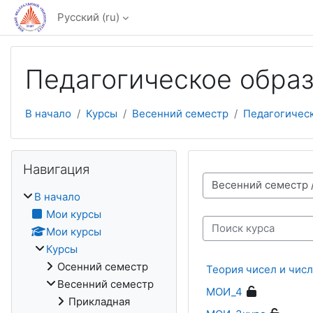
Перейти к основному содержанию
Русский ‎(ru)‎
Педагогическое обра
В начало
Курсы
Весенний семестр
Педагогичес
Пропустить Навигация
Навигация
Категории курсов
В начало
Мои курсы
Мои курсы
Поиск курса
Курсы
Осенний семестр
Теория чисел и чис
Весенний семестр
МОИ_4
Прикладная