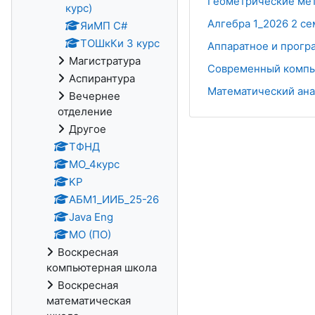
Геометрические ме
курс)
Алгебра 1_2026 2 с
ЯиМП C#
ТОШкКи 3 курс
Аппаратное и прогр
Магистратура
Современный компь
Аспирантура
Математический ана
Вечернее
отделение
Другое
ТФНД
МО_4курс
KP
АБМ1_ИИБ_25-26
Java Eng
МО (ПО)
Воскресная
компьютерная школа
Воскресная
математическая