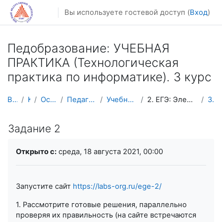
Перейти к основному содержанию
Вы используете гостевой доступ (
Вход
)
Педобразование: УЧЕБНАЯ
ПРАКТИКА (Технологическая
практика по информатике). 3 курс
В начало
Курсы
Осенний семестр
Педагогическое образование
Учебная практика (пед. 3 курс)
2. ЕГЭ: Элементы алгебры логики. Задания 2, 15
Задание 2
Задание 2
Требуемые условия завершения
Открыто с:
среда, 18 августа 2021, 00:00
Запустите сайт
https://labs-org.ru/ege-2/
1. Рассмотрите готовые решения, параллельно
проверяя их правильность (на сайте встречаются