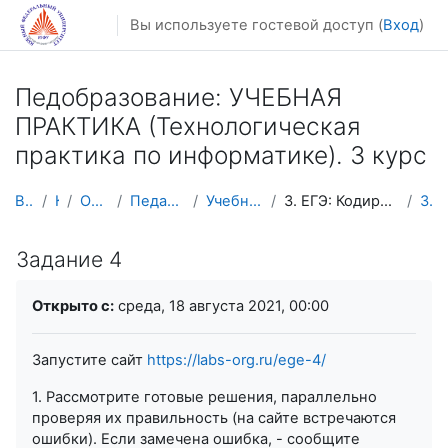
Перейти к основному содержанию
Вы используете гостевой доступ (
Вход
)
Педобразование: УЧЕБНАЯ
ПРАКТИКА (Технологическая
практика по информатике). 3 курс
В начало
Курсы
Осенний семестр
Педагогическое образование
Учебная практика (пед. 3 курс)
3. ЕГЭ: Кодирование информации. Вычисление информа...
Задание 4
Задание 4
Требуемые условия завершения
Открыто с:
среда, 18 августа 2021, 00:00
Запустите сайт
https://labs-org.ru/ege-4/
1. Рассмотрите готовые решения, параллельно
проверяя их правильность (на сайте встречаются
ошибки). Если замечена ошибка, - сообщите