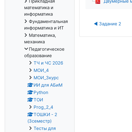
Прикладная
Двумерные м
математика и
информатика
Фундаментальная
◀︎ Задание 2
информатика и ИТ
Математика,
механика
Педагогическое
образование
ТЧ и ЧС 2026
МОИ_4
МОИ_3курс
ИИ для АБиМ
Python
ТОИ
Prog_2_4
ТОШКИ - 2
(3семестр)
Тесты для