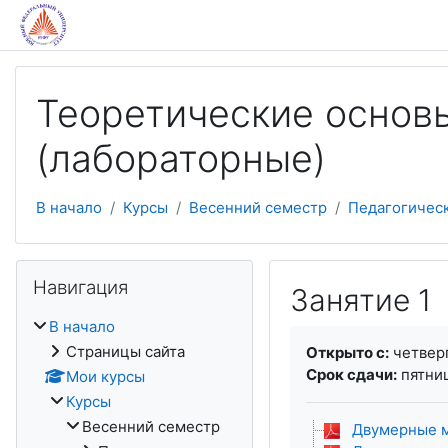
Перейти к основному содержанию
Теоретические основы
(лабораторные)
В начало
Курсы
Весенний семестр
Педагогичес
Пропустить Навигация
Навигация
Занятие 1
В начало
Требуемые услови
Страницы сайта
Открыто с:
четверг
Срок сдачи:
пятниц
Мои курсы
Курсы
Весенний семестр
Двумерные м