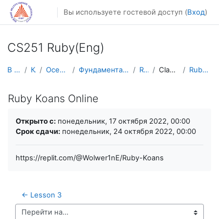
Перейти к основному содержанию
Вы используете гостевой доступ (
Вход
)
CS251 Ruby(Eng)
В начало
Курсы
Осенний семестр
Фундаментальная информатика и ИТ
Ruby Eng
Classes Exercise
Ruby Koans Online
Ruby Koans Online
Требуемые условия завершения
Открыто с:
понедельник, 17 октября 2022, 00:00
Срок сдачи:
понедельник, 24 октября 2022, 00:00
https://replit.com/@Wolwer1nE/Ruby-Koans
← Lesson 3
Перейти на...