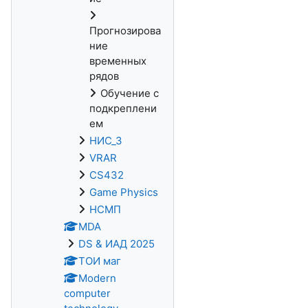
Прогнозирова
ние
временных
рядов
Обучение с
подкреплени
ем
НИС_3
VRAR
CS432
Game Physics
НСМП
MDA
DS & ИАД 2025
ТОИ маг
Modern
computer