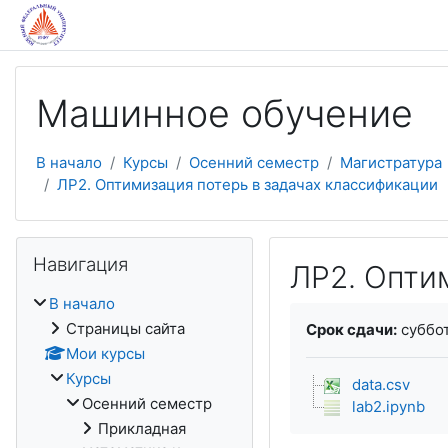
Перейти к основному содержанию
Машинное обучение
В начало
Курсы
Осенний семестр
Магистратура
ЛР2. Оптимизация потерь в задачах классификации
Пропустить Навигация
Навигация
ЛР2. Опти
В начало
Требуемые услови
Страницы сайта
Срок сдачи:
суббот
Мои курсы
Курсы
data.csv
Осенний семестр
lab2.ipynb
Прикладная