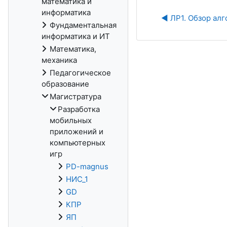
математика и
информатика
◀︎ ЛР1. Обзор ал
Фундаментальная
информатика и ИТ
Математика,
механика
Педагогическое
образование
Магистратура
Разработка
мобильных
приложений и
компьютерных
игр
PD-magnus
НИС_1
GD
КПР
ЯП