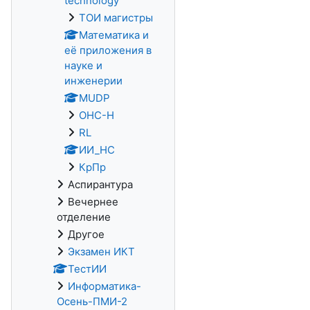
technology
ТОИ магистры
Математика и
её приложения в
науке и
инженерии
MUDP
ОНС-Н
RL
ИИ_НС
КрПр
Аспирантура
Вечернее
отделение
Другое
Экзамен ИКТ
ТестИИ
Информатика-
Осень-ПМИ-2