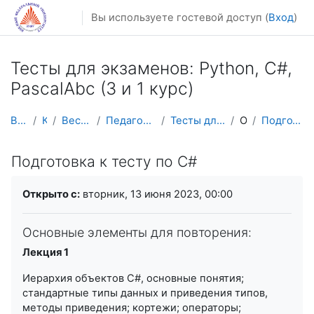
Перейти к основному содержанию
Вы используете гостевой доступ (
Вход
)
Тесты для экзаменов: Python, C#,
PascalAbc (3 и 1 курс)
В начало
Курсы
Весенний семестр
Педагогическое образование
Тесты для экзаменов (3 и 1 курс)
Общее
Подготовка к тесту по С#
Подготовка к тесту по С#
Требуемые условия завершения
Открыто с:
вторник, 13 июня 2023, 00:00
Основные элементы для повторения:
Лекция 1
Иерархия объектов C#, основные понятия;
стандартные типы данных и приведения типов,
методы приведения; кортежи; операторы;