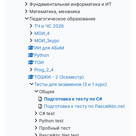
Фундаментальная информатика и ИТ
Математика, механика
Педагогическое образование
ТЧ и ЧС 2026
МОИ_4
МОИ_3курс
ИИ для АБиМ
Python
ТОИ
Prog_2_4
ТОШКИ - 2 (3семестр)
Тесты для экзаменов (3 и 1 курс)
Общее
Подготовка к тесту по С#
Подготовка к тесту по PascalAbc.net
C# test
Python test
Пробный тест
PascalAbc.Net test