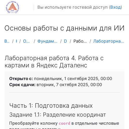
Перейти к основному содержанию
Вы используете гостевой доступ (
Вход
)
Основы работы с данными для ИИ
В начало
Курсы
Осенний семестр
Фундаментальная информатика и ИТ
DataSc101
Работа с Яндекс. Даталенс
Лабораторная работа 4. Работа с картами в Яндекс Д...
Лабораторная работа 4. Работа с
картами в Яндекс Даталенс
Требуемые условия завершения
Открыто с:
понедельник, 1 сентября 2025, 00:00
Срок сдачи:
вторник, 7 октября 2025, 00:00
Часть 1: Подготовка данных
Задание 1.1: Разделение координат
Преобразуйте колонку
в отдельные числовые
coord