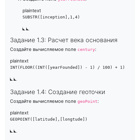
plaintext
SUBSTR([inception],1,4)
Задание 1.3: Расчет века основания
Создайте вычисляемое поле
:
century
plaintext
INT(FLOOR((INT([yearFounded]) - 1) / 100) + 1)
Задание 1.4: Создание геоточки
Создайте вычисляемое поле
:
geoPoint
plaintext
GEOPOINT([latitude],[longtude])