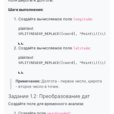
поля широты и долготы:
Шаги выполнения:
Создайте вычисляемое поле
:
longitude
plaintext
SPLIT(REGEXP_REPLACE([coord], "Point\
\(|\\)
", "
Создайте вычисляемое поле
:
latitude
plaintext
SPLIT(REGEXP_REPLACE([coord], "Point\
\(|\\)
", "
Примечание:
Долгота - первое число, широта
- второе число в точке.
Задание 1.2: Преобразование дат
Создайте поле для временного анализа:
Создайте поле
:
yearFounded