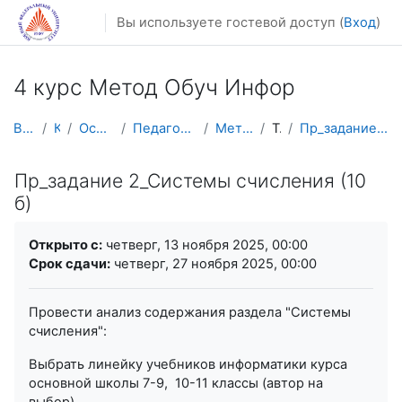
Перейти к основному содержанию
Вы используете гостевой доступ (
Вход
)
4 курс Метод Обуч Инфор
В начало
Курсы
Осенний семестр
Педагогическое образование
Метод Обуч Инфор
Тема 3
Пр_задание 2_Системы счисления (10 б)
Пр_задание 2_Системы счисления (10
б)
Требуемые условия завершения
Открыто с:
четверг, 13 ноября 2025, 00:00
Срок сдачи:
четверг, 27 ноября 2025, 00:00
Провести анализ содержания раздела "Системы
счисления":
Выбрать линейку учебников информатики курса
основной школы 7-9, 10-11 классы (автор на
выбор).