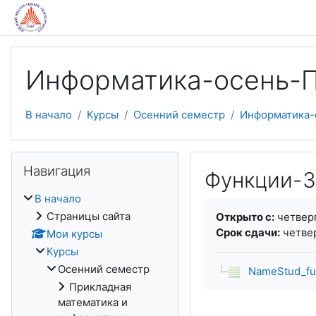
Перейти к основному содержанию
Информатика-осень-
В начало
Курсы
Осенний семестр
Информатика-
Пропустить Навигация
Навигация
Функции-3
В начало
Требуемые услови
Страницы сайта
Открыто с:
четверг
Срок сдачи:
четвер
Мои курсы
Курсы
Осенний семестр
NameStud_fu
Прикладная
математика и