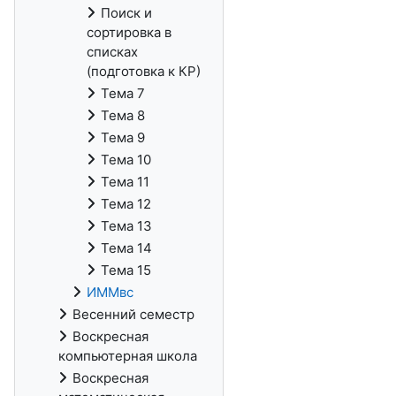
Поиск и
сортировка в
списках
(подготовка к КР)
Тема 7
Тема 8
Тема 9
Тема 10
Тема 11
Тема 12
Тема 13
Тема 14
Тема 15
ИММвс
Весенний семестр
Воскресная
компьютерная школа
Воскресная