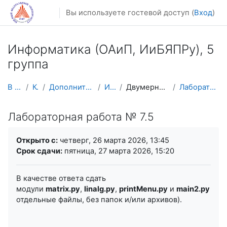
Перейти к основному содержанию
Вы используете гостевой доступ (
Вход
)
Информатика (ОАиП, ИиБЯПPy), 5
группа
В начало
Курсы
Дополнительное образование
ИНФ 5 гр
Двумерные списки. Матрицы
Лабораторная работа № 7.5
Лабораторная работа № 7.5
Требуемые условия завершения
Открыто с:
четверг, 26 марта 2026, 13:45
Срок сдачи:
пятница, 27 марта 2026, 15:20
В качестве ответа сдать
модули
matrix.py
,
linalg.py
,
printMenu.py
и
main2.py
(как
отдельные файлы, без папок и/или архивов).